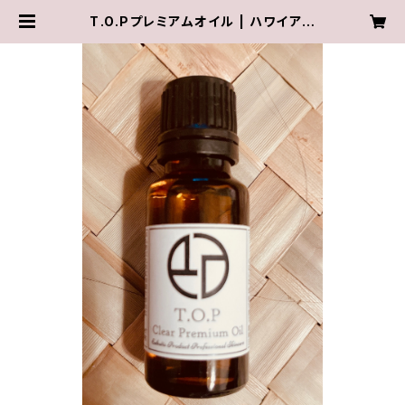
T.O.Pプレミアムオイル | ハワイアン
コスメMoaniJapan ANUENUE C
OSME Beauty Room