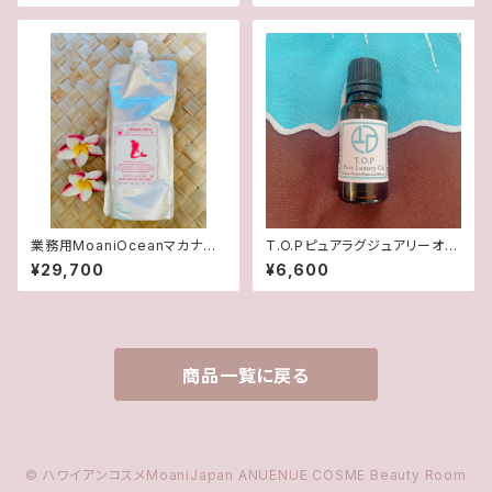
業務用MoaniOceanマカナニ
T.O.Pピュアラグジュアリーオイ
エッセンスローション
ル
¥29,700
¥6,600
商品一覧に戻る
© ハワイアンコスメMoaniJapan ANUENUE COSME Beauty Room